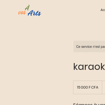
Ac
Ce service n'est pa
karaok
15 000
francs
15 000 F CFA
CFA
(BCEAO)