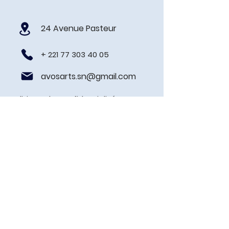
24 Avenue Pasteur
+
221 77 303 40 05
avosarts.sn@gmail.com
Politique de confidentialité
Prénom
Nom de famille
E-mail