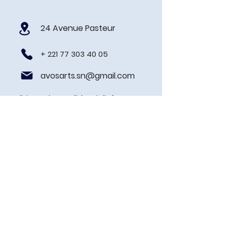
24 Avenue Pasteur
+
221 77 303 40 05
avosarts.sn@gmail.com
Politique de confidentialité
Prénom
Nom de famille
E-mail