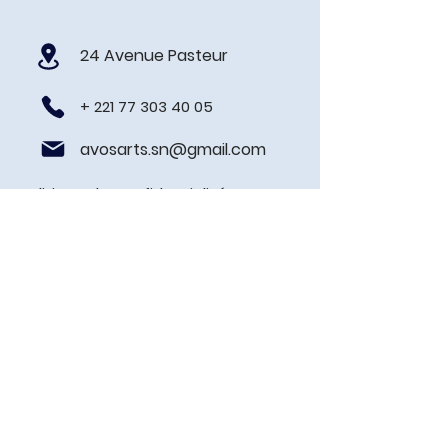
24 Avenue Pasteur
+
221 77 303 40 05
avosarts.sn@gmail.com
Politique de confidentialité
Prénom
Nom de famille
E-mail