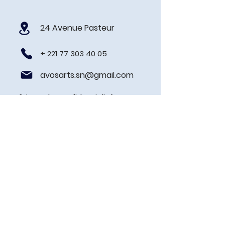
24 Avenue Pasteur
+
221 77 303 40 05
avosarts.sn@gmail.com
Politique de confidentialité
Prénom
Nom de famille
E-mail