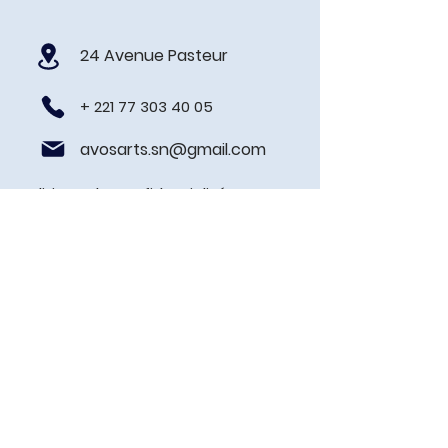
24 Avenue Pasteur
+
221 77 303 40 05
avosarts.sn@gmail.com
Politique de confidentialité
Prénom
Nom de famille
E-mail